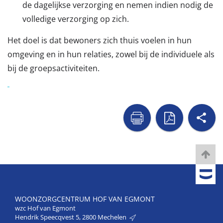
de dagelijkse verzorging en nemen indien nodig de
volledige verzorging op zich.
Het doel is dat bewoners zich thuis voelen in hun
omgeving en in hun relaties, zowel bij de individuele als
bij de groepsactiviteiten.
sh

naar
naar
printer
pdf
WOONZORGCENTRUM HOF VAN EGMONT
wzc Hof van Egmont
Hendrik Speecqvest 5, 2800 Mechelen