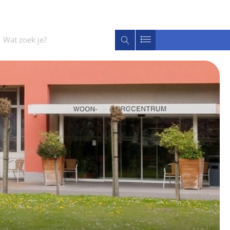
Wat
Zoeken
zoek
je?