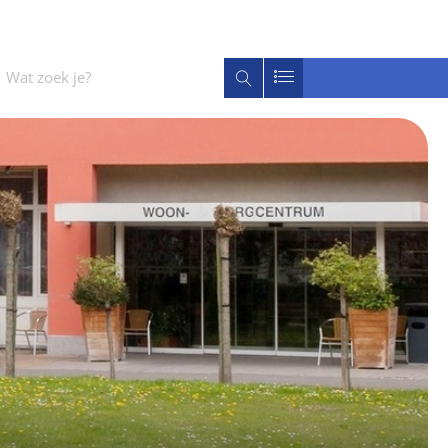
Wat
Zoeken
zoek
je?