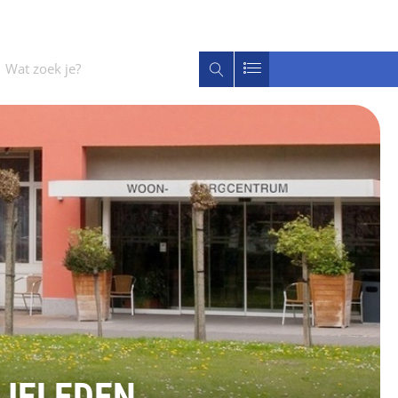
Wat
Zoeken
zoek
je?
LIELEDEN