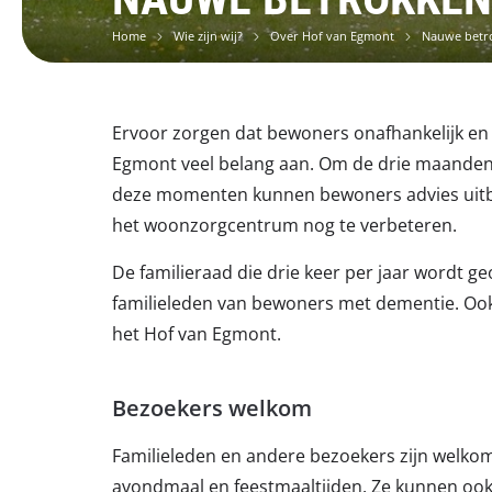
Home
Wie zijn wij?
Over Hof van Egmont
Nauwe betro
Ervoor zorgen dat bewoners onafhankelijk en z
Egmont veel belang aan. Om de drie maanden
deze momenten kunnen bewoners advies uitb
het woonzorgcentrum nog te verbeteren.
De familieraad die drie keer per jaar wordt ge
familieleden van bewoners met dementie. Ook
het Hof van Egmont.
Bezoekers welkom
Familieleden en andere bezoekers zijn welko
avondmaal en feestmaaltijden. Ze kunnen oo