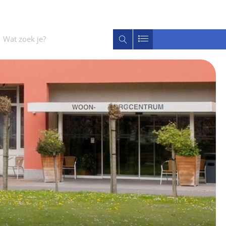
Wat
Zoeken
zoek
je?