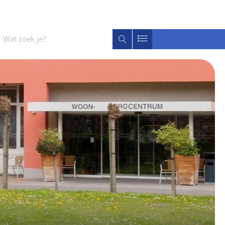
Wat
Zoeken
zoek
je?