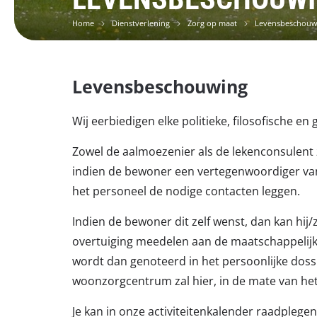
Home
Dienstverlening
Zorg op maat
Levensbeschouw
Levensbeschouwing
Wij eerbiedigen elke politieke, filosofische en
Zowel de aalmoezenier als de lekenconsulent
indien de bewoner een vertegenwoordiger van
het personeel de nodige contacten leggen.
Indien de bewoner dit zelf wenst, dan kan hij/z
overtuiging meedelen aan de maatschappelij
wordt dan genoteerd in het persoonlijke doss
woonzorgcentrum zal hier, in de mate van he
Je kan in onze activiteitenkalender raadpleg