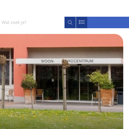
Wat
Zoeken
zoek
je?