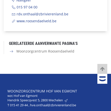
Navigeer
015 97 04 00
rdv.onthaal@zbrivierenland.be
www.roosendaelveld.be
GERELATEERDE AANVERWANTE PAGINA’S
Woonzorgcentrum Roosendaelveld
WOONZORGCENTRUM HOF VAN EGMONT
wzc Hof van Egmont
Hendrik Speecqvest 5, 2800 Mechelen
T
015 41 29 44
,
hve.onthaal@zbrivierenland.be