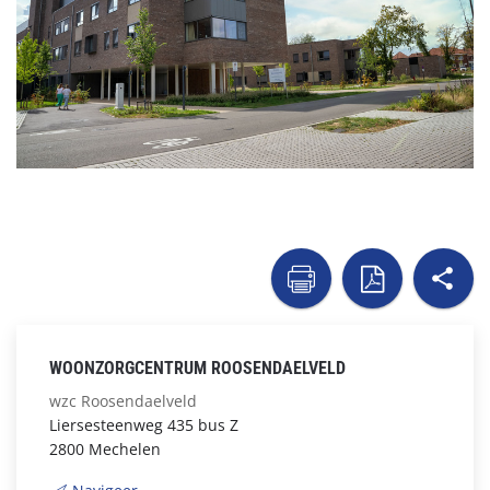
sh

naar
naar
WOONZORGCENTRUM ROOSENDAELVELD
printer
pdf
wzc Roosendaelveld
Liersesteenweg 435 bus Z
2800 Mechelen