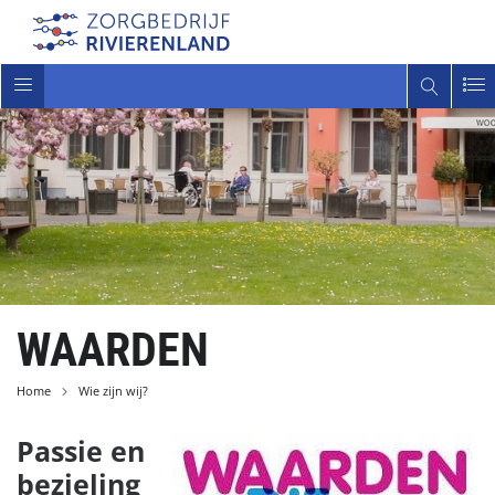
Toggle
navigatie
WAARDEN
Home
Wie zijn wij?
Passie en
bezieling