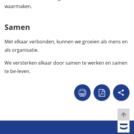
waarmaken.
Samen
Met elkaar verbonden, kunnen we groeien als mens en
als organisatie.
We versterken elkaar door samen te werken en samen
te be-leven.
sh

naar
naar
printer
pdf